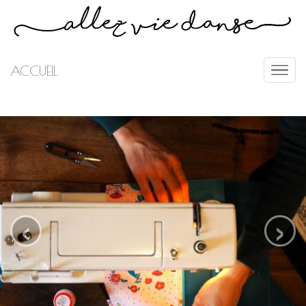
ACCUEIL
‹
›