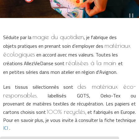
Séduite par la
, je fabrique des
magie du quotidien
objets pratiques en prenant soin d’employer des
matériaux
en accord avec mes valeurs. Toutes l
es
écologiques
créations AllezVieDanse sont
et
réalisées à la main
en petites séries dans mon atelier en région d'Avignon.
Les tissus sélectionnés sont
d
es matériaux
éco-
labellisés GOTS, Oeko-Tex ou
responsabl
e
s,
provenant
de matières textiles de récupération.
Les papiers et
cartons choisis sont
et fabriqués en Europe.
recyclés
,
100%
Pour en savoir plus, je vous invite à consulter la fiche technique
ICI
.